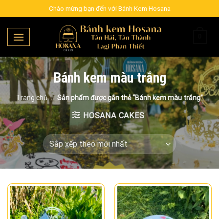
Skip
Chào mừng bạn đến với Bánh Kem Hosana
to
content
0
Bánh kem màu trắng
Trang chủ
/
Sản phẩm được gắn thẻ “Bánh kem màu trắng”
HOSANA CAKES