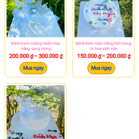
Bánh kem vương miện màu
Bánh kem màu trắng tinh trang
trắng sang trọng
trí hoa xinh xắn
Khoảng
Kh
200.000
–
300.000
150.000
–
200.000
₫
₫
₫
₫
giá:
giá:
từ
từ
Mua ngay
Mua ngay
200.000 ₫
150
Sản
Sản
đến
đế
phẩm
phẩm
300.000 ₫
200
này
này
có
có
nhiều
nhiều
biến
biến
thể.
thể.
Các
Các
tùy
tùy
chọn
chọn