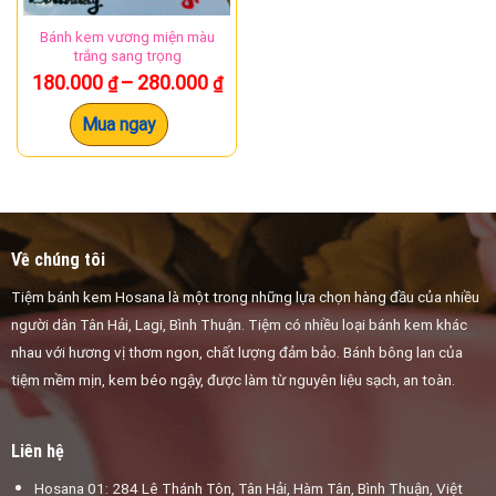
có
có
thể
thể
Bánh kem vương miện màu
được
được
trắng sang trọng
chọn
chọn
Khoảng
180.000
–
280.000
₫
₫
trên
trên
giá:
từ
trang
trang
Mua ngay
180.000 ₫
sản
sản
đến
phẩm
phẩm
280.000 ₫
Về chúng tôi
Tiệm bánh kem Hosana là một trong những lựa chọn hàng đầu của nhiều
người dân Tân Hải, Lagi, Bình Thuận. Tiệm có nhiều loại bánh kem khác
nhau với hương vị thơm ngon, chất lượng đảm bảo. Bánh bông lan của
tiệm mềm mịn, kem béo ngậy, được làm từ nguyên liệu sạch, an toàn.
Liên hệ
Hosana 01: 284 Lê Thánh Tôn, Tân Hải, Hàm Tân, Bình Thuận, Việt