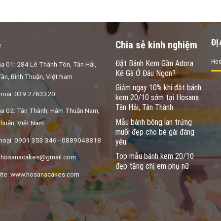
ĐỊ
ệ
Chia sẻ kinh nghiệm
Hos
Đặt Bánh Kem Gần Adora
a 01: 284 Lê Thánh Tôn, Tân Hải,
Kê Gà Ở Đâu Ngon?
ân, Bình Thuận, Việt Nam
Giảm ngay 10% khi đặt bánh
thoại: 039 2763320
kem 20/10 sớm tại Hosana
Tân Hải, Tân Thành
a 02: Tân Thành, Hàm Thuận Nam,
Mẫu bánh bông lan trứng
Thuận, Việt Nam
muối đẹp cho bé gái đáng
thoại: 0901 353 346 - 0889048818
yêu
Top mẫu bánh kem 20/10
:
hosanacakes@gmail.com
đẹp tặng chị em phụ nữ
te: www.hosanacakes.com