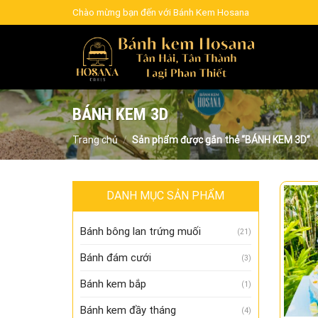
Skip
Chào mừng bạn đến với Bánh Kem Hosana
to
content
BÁNH KEM 3D
Trang chủ
/
Sản phẩm được gắn thẻ “BÁNH KEM 3D”
DANH MỤC SẢN PHẨM
Bánh bông lan trứng muối
(21)
Bánh đám cưới
(3)
Bánh kem bắp
(1)
Bánh kem đầy tháng
(4)