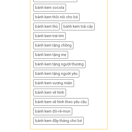
bánh kem socola
bánh kem thôi nôi cho bé
bánh kem thú
bánh kem trái cây
bánh kem trái tim
bánh kem tặng chồng
bánh kem tặng mẹ
bánh kem tặng người thương
bánh kem tặng người yêu
bánh kem vương miện
bánh kem vẽ hình
bánh kem vẽ hình theo yêu cầu
bánh kem đô-rê-mon
bánh kem đầy tháng cho bé