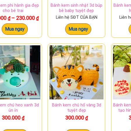
em phi hành gia đẹp
Bánh kem sinh nhật 3d búp
Bánh kem
cho bé trai
bê baby tuyệt đẹp
Khoảng
000
–
230.000
Liên hệ SĐT CỦA BẠN
Liên 
₫
₫
giá:
từ
Mua ngay
Mua ngay
170.000 ₫
Sản
đến
phẩm
230.000 ₫
này
có
nhiều
biến
thể.
Các
tùy
chọn
có
kem chú heo xanh 3d
Bánh kem chú hổ vàng 3d
Bánh ke
thể
ủn ỉn
tuyệt đẹp
tạo hì
được
300.000
300.000
₫
₫
chọn
trên