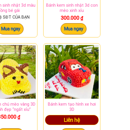
 sinh nhật 3d màu
Bánh kem sinh nhật 3d con
hồng bé gái
mèo xinh xỉu
hệ SĐT CỦA BẠN
300.000
₫
Mua ngay
Mua ngay
m chú mèo vàng 3D
Bánh kem tạo hình xe hơi
nh đẹp “ngất xỉu”
3D
350.000
₫
Liên hệ