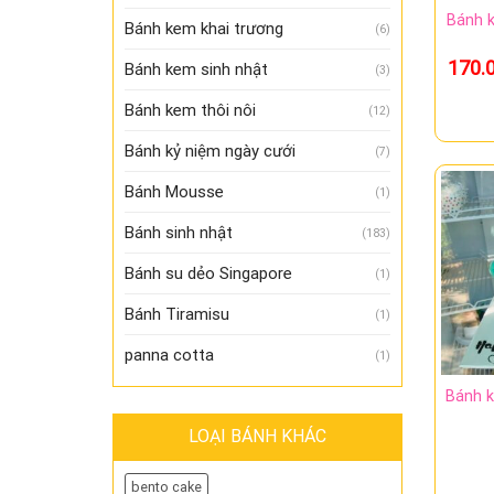
Bánh k
Bánh kem khai trương
(6)
170.
Bánh kem sinh nhật
(3)
Bánh kem thôi nôi
(12)
Bánh kỷ niệm ngày cưới
(7)
Bánh Mousse
(1)
Bánh sinh nhật
(183)
Bánh su dẻo Singapore
(1)
Bánh Tiramisu
(1)
panna cotta
(1)
Bánh 
LOẠI BÁNH KHÁC
bento cake