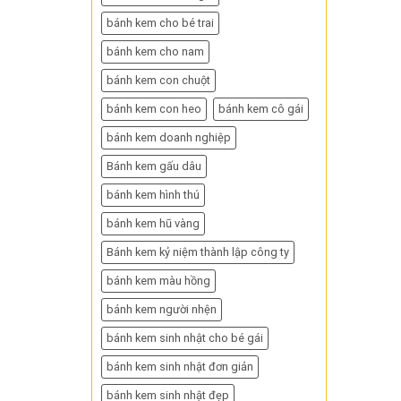
bánh kem cho bé trai
bánh kem cho nam
bánh kem con chuột
bánh kem con heo
bánh kem cô gái
bánh kem doanh nghiệp
Bánh kem gấu dâu
bánh kem hình thú
bánh kem hũ vàng
Bánh kem kỷ niệm thành lập công ty
bánh kem màu hồng
bánh kem người nhện
bánh kem sinh nhật cho bé gái
bánh kem sinh nhật đơn giản
bánh kem sinh nhật đẹp