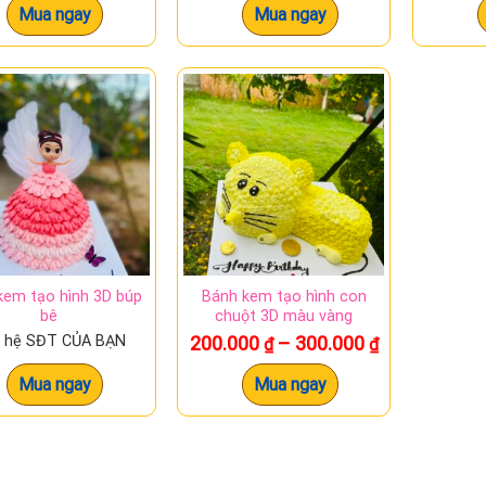
Mua ngay
Mua ngay
trang
sản
phẩm
kem tạo hình 3D búp
Bánh kem tạo hình con
bê
chuột 3D màu vàng
Khoảng
n hệ SĐT CỦA BẠN
200.000
–
300.000
₫
₫
giá:
từ
Mua ngay
Mua ngay
200.000 ₫
đến
300.000 ₫