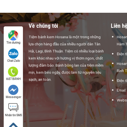
Về chúng tôi
Liên h
Tiệm bánh kem Hosana là một trong những
Hosan
Tìm đường
lựa chọn hàng đầu của nhiều người dân Tân
Hàm T
Hải, Lagi, Bình Thuận. Tiệm có nhiều loại bánh
Điện 
kem khác nhau với hương vị thơm ngon, chất
Chat Zalo
Hosan
lượng đảm bảo. Bánh bông lan của tiệm mềm
Bình 
mịn, kem béo ngậy, được làm từ nguyên liệu
sạch, an toàn.
ĐẶT BÁNH
Điện 
Email
Messenger
Websi
Nhắn tin SMS