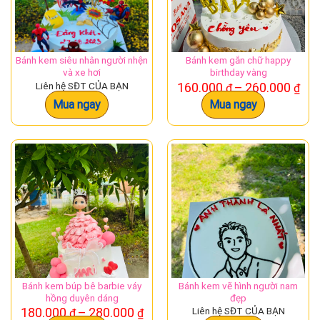
Các
tùy
chọn
có
Bánh kem siêu nhân người nhện
Bánh kem gắn chữ happy
thể
và xe hơi
birthday vàng
được
Kh
Liên hệ SĐT CỦA BẠN
160.000
–
260.000
₫
₫
chọn
giá:
Mua ngay
Mua ngay
từ
trên
160
trang
đế
sản
260
phẩm
Bánh kem búp bê barbie váy
Bánh kem vẽ hình người nam
hồng duyên dáng
đẹp
Khoảng
180.000
–
280.000
Liên hệ SĐT CỦA BẠN
₫
₫