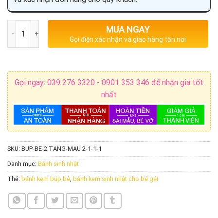
Số lượng
MUA NGAY
Gọi điện xác nhận và giao hàng tận nơi
Gọi ngay: 039 276 3320 - 0901 353 346 để nhận giá tốt
nhất
SKU:
BUP-BE-2 TANG-MAU 2-1-1-1
Danh mục:
Bánh sinh nhật
Thẻ:
bánh kem búp bê
,
bánh kem sinh nhật cho bé gái