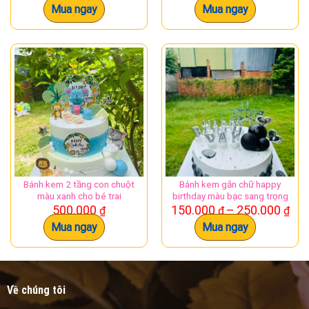
giá:
Mua ngay
Mua ngay
từ
180.000 ₫
đến
280.000 ₫
Bánh kem 2 tầng con chuột
Bánh kem gắn chữ happy
màu xanh cho bé trai
birthday màu bạc sang trọng
Kh
500.000
150.000
–
250.000
₫
₫
₫
giá:
Mua ngay
Mua ngay
từ
150
đế
250
Về chúng tôi