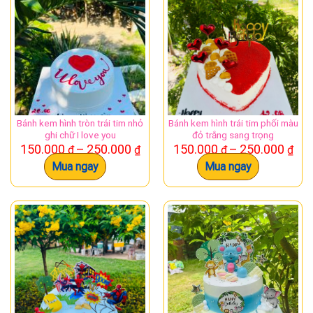
Bánh kem hình tròn trái tim nhỏ
Bánh kem hình trái tim phối màu
ghi chữ I love you
đỏ trắng sang trọng
Khoảng
Kh
150.000
–
250.000
150.000
–
250.000
₫
₫
₫
₫
giá:
giá:
Mua ngay
Mua ngay
từ
từ
150.000 ₫
150
Sản
đến
đế
phẩm
250.000 ₫
250
này
có
nhiều
biến
thể.
Các
tùy