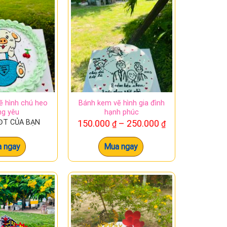
ông kém phần sang trọng. Chiếc bánh kem sẽ là
 đơn giản là một lựa chọn tuyệt vời. Chiếc
ẽ hình chú heo
Bánh kem vẽ hình gia đình
ng yêu
hạnh phúc
Khoảng
SĐT CỦA BẠN
150.000
–
250.000
₫
₫
giá:
từ
 ngay
Mua ngay
150.000 ₫
đến
250.000 ₫