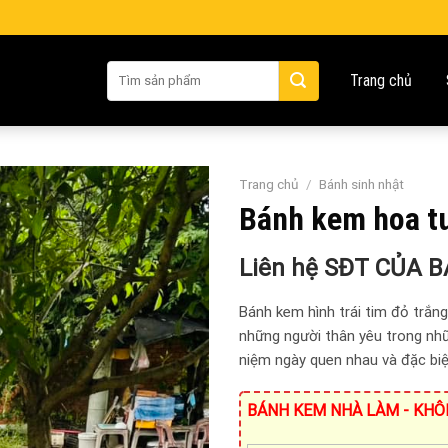
Tìm
Trang chủ
kiếm:
Trang chủ
/
Bánh sinh nhật
Bánh kem hoa tu
Liên hệ SĐT CỦA 
Bánh kem hình trái tim đỏ trắn
những người thân yêu trong nhữn
niệm ngày quen nhau và đặc biệt
BÁNH KEM NHÀ LÀM - KHÔ