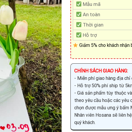
Mẫu mã
An toàn
Thời gian
Hỗ trợ
Giảm 5% cho khách nhận b
CHÍNH SÁCH GIAO HÀNG:
- Miễn phí giao hàng địa ch
- Hỗ trợ 50% phí ship từ 5km
- Giá sản phẩm tùy thuộc vào
theo yêu cầu hoặc các yêu c
chọn được mẫu ưng ý bấm M
Nhân viên Hosana sẽ liên hệ
quý khách.