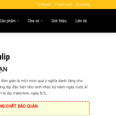
Tài khoản
Thanh toán
Cửa hàng
Sản phẩm
Chia sẻ
Giới thiệu
Liên hệ
lip
BẠN
g đơn giản là một món quà ý nghĩa dành tặng cho
g dịp đặc biệt như sinh nhật, kỷ niệm ngày cưới, kỉ
 là dịp Valentine, ngày 8/3,…
NG CHẤT BẢO QUẢN