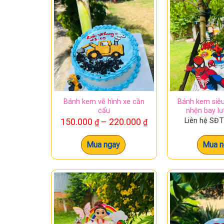
Vẻ đẹp tinh tế, đơn giản: Bánh kem hình t
món quà phù hợp với mọi đối tượng, mọi h
Nếu bạn đang tìm kiếm một món quà ý nghĩa dà
bánh kem sẽ là món quà thể hiện tình yêu th
Bánh kem vẽ hình xe cần
Bánh kem siêu
cẩu
nhện bay lư
Khoảng
150.000
–
220.000
Liên hệ SĐ
₫
₫
giá:
từ
Mua ngay
Mua n
150.000 ₫
đến
220.000 ₫