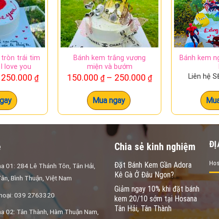
tròn trái tim
Bánh kem trắng vương
Bánh kem ng
I love you
miện và bướm
Khoảng
Khoảng
250.000
150.000
–
250.000
Liên hệ 
₫
₫
₫
giá:
giá:
từ
từ
gay
Mua ngay
Mua
150.000 ₫
150.000 ₫
đến
đến
250.000 ₫
250.000 ₫
ĐỊ
ệ
Chia sẻ kinh nghiệm
Hos
Đặt Bánh Kem Gần Adora
a 01: 284 Lê Thánh Tôn, Tân Hải,
Kê Gà Ở Đâu Ngon?
ân, Bình Thuận, Việt Nam
Giảm ngay 10% khi đặt bánh
thoại: 039 2763320
kem 20/10 sớm tại Hosana
Tân Hải, Tân Thành
a 02: Tân Thành, Hàm Thuận Nam,