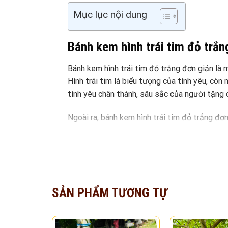
Mục lục nội dung
Bánh kem hình trái tim đỏ trắn
Bánh kem hình trái tim đỏ trắng đơn giản là 
Hình trái tim là biểu tượng của tình yêu, còn
tình yêu chân thành, sâu sắc của người tặng 
Ngoài ra, bánh kem hình trái tim đỏ trắng đơ
kỉ niệm tình yêu,… Bánh kem sẽ là món quà n
Ý nghĩa cụ thể của chiếc bánh 
Tình yêu chân thành, sâu sắc: Bánh kem hì
dành cho người nhận. Chiếc bánh kem sẽ là 
SẢN PHẨM TƯƠNG TỰ
Lãng mạn, ngọt ngào: Màu đỏ là màu của s
ngào cho người nhận. Chiếc bánh kem sẽ là