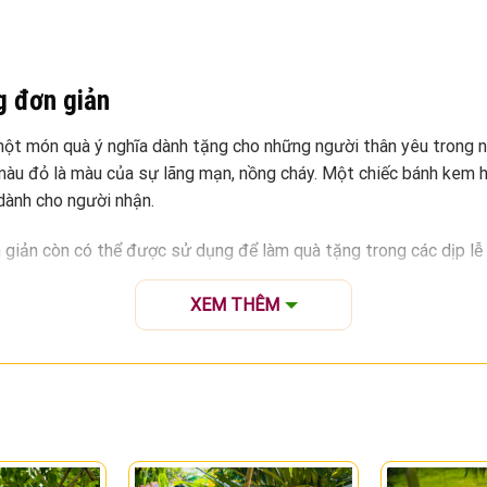
g đơn giản
một món quà ý nghĩa dành tặng cho những người thân yêu trong nh
 màu đỏ là màu của sự lãng mạn, nồng cháy. Một chiếc bánh kem hì
dành cho người nhận.
n giản còn có thể được sử dụng để làm quà tặng trong các dịp lễ 
gọt ngào, ý nghĩa, giúp người nhận cảm nhận được tình yêu thươ
XEM THÊM
kem hình trái tim đỏ trắng Hosana
nh trái tim đỏ trắng đơn giản là một món quà ý nghĩa để thể hiện
lời khẳng định về tình yêu của người tặng, thể hiện sự quan tâm 
ự lãng mạn, nồng cháy. Một chiếc bánh kem hình trái tim đỏ tr
 món quà tuyệt vời để hâm nóng tình yêu giữa hai người.