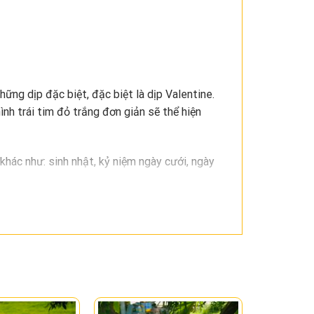
ững dịp đặc biệt, đặc biệt là dịp Valentine.
nh trái tim đỏ trắng đơn giản sẽ thể hiện
khác như: sinh nhật, kỷ niệm ngày cưới, ngày
ng và sự quan tâm của người tặng.
 tình yêu chân thành, sâu sắc của người tặng
và thấu hiểu đối với người nhận.
ắng đơn giản sẽ mang đến sự lãng mạn và ngọt