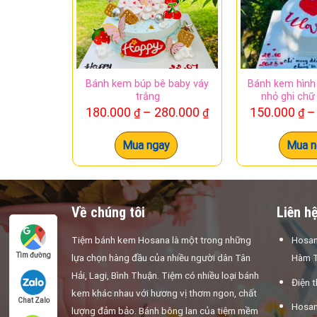
Bánh kem búp bê baby váy
Bánh kem hình 
trắng
nhỏ ghi chữ 
Khoảng
180.000
–
280.000
150.000
–
₫
₫
₫
giá:
từ
Mua ngay
Mua n
180.000 ₫
đến
280.000 ₫
Về chúng tôi
Liên h
Tiệm bánh kem Hosana là một trong những
Hosan
Tìm đường
lựa chọn hàng đầu của nhiều người dân Tân
Hàm T
Hải, Lagi, Bình Thuận. Tiệm có nhiều loại bánh
Điện 
kem khác nhau với hương vị thơm ngon, chất
Chat Zalo
Hosan
lượng đảm bảo. Bánh bông lan của tiệm mềm