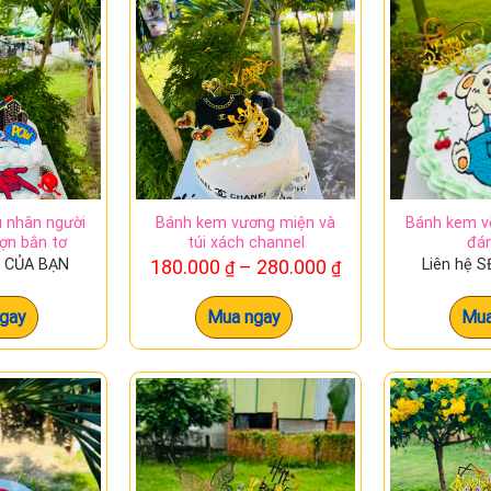
rái tim đỏ trắng đơn giản có thiết kế tinh tế, đơn giản nhưng kh
oàn cảnh.
nh tặng cho người thân yêu, thì bánh kem hình trái tim đỏ trắng
ương, sự quan tâm và thấu hiểu của bạn dành cho người nhận.
 nhân người
Bánh kem vương miện và
Bánh kem v
ợn bắn tơ
túi xách channel
đá
Khoảng
T CỦA BẠN
180.000
–
280.000
Liên hệ 
₫
₫
giá:
từ
gay
Mua ngay
Mua
180.000 ₫
đến
280.000 ₫